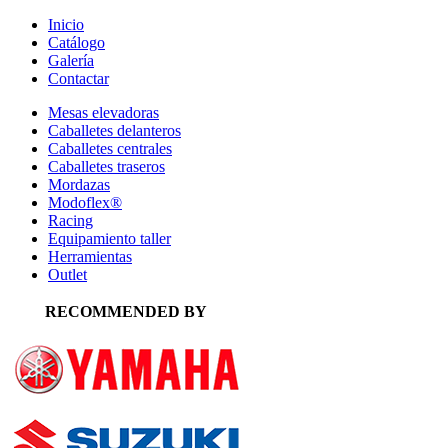
Inicio
Catálogo
Galería
Contactar
Mesas elevadoras
Caballetes delanteros
Caballetes centrales
Caballetes traseros
Mordazas
Modoflex®
Racing
Equipamiento taller
Herramientas
Outlet
RECOMMENDED BY