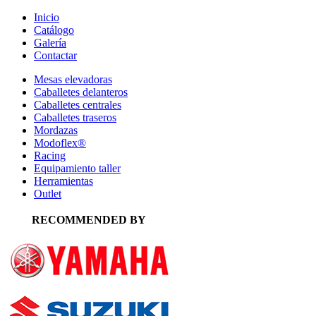
Inicio
Catálogo
Galería
Contactar
Mesas elevadoras
Caballetes delanteros
Caballetes centrales
Caballetes traseros
Mordazas
Modoflex®
Racing
Equipamiento taller
Herramientas
Outlet
RECOMMENDED BY