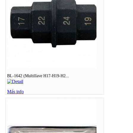
BL-1642 (Multillave H17-H19-H2...
Más info