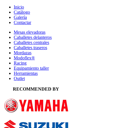
Inicio
Catálogo
Galería
Contactar
Mesas elevadoras
Caballetes delanteros
Caballetes centrales
Caballetes traseros
Mordazas
Modoflex®
Racing
Equipamiento taller
Herramientas
Outlet
RECOMMENDED BY