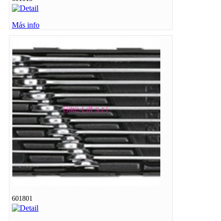
Más info
601801