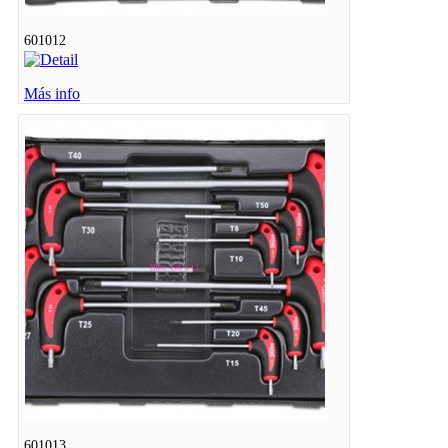
601012
Más info
601013