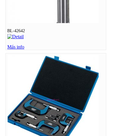
BL-42642
Más info