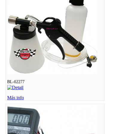
BL-02277
Más info